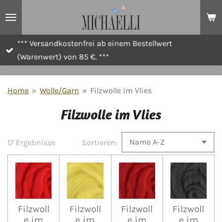
Zum
Hauptinhalt
springen
*** Versandkostenfrei ab einem Bestellwert
(Warenwert) von 85 €. ***
Home
»
Wolle/Garn
»
Filzwolle im Vlies
Filzwolle im Vlies
17 Ergebnisse
Sortieren:
Filzwoll
Filzwoll
Filzwoll
Filzwoll
e im
e im
e im
e im