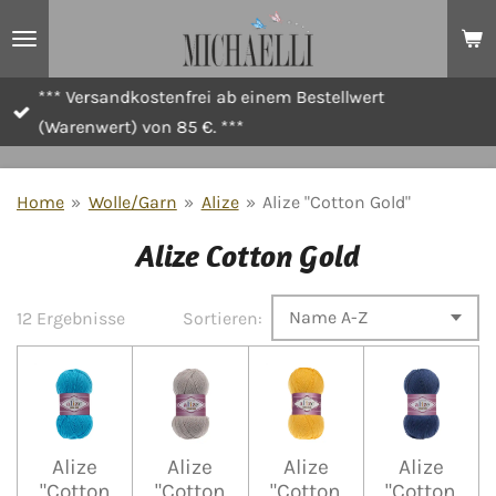
Zum
Hauptinhalt
springen
*** Versandkostenfrei ab einem Bestellwert
(Warenwert) von 85 €. ***
Home
»
Wolle/Garn
»
Alize
»
Alize "Cotton Gold"
Alize Cotton Gold
12 Ergebnisse
Sortieren:
Alize
Alize
Alize
Alize
"Cotton
"Cotton
"Cotton
"Cotton