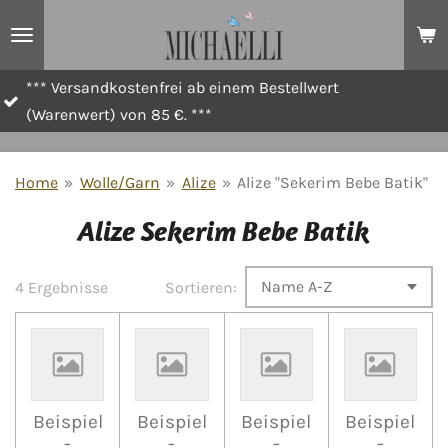
Zum
Hauptinhalt
springen
Versandkostenfrei ab einem Bestellwert
**
enwert) von 85 €. ***
Home
»
Wolle/Garn
»
Alize
»
Alize "Sekerim Bebe Batik"
Alize Sekerim Bebe Batik
4 Ergebnisse
Sortieren:
Beispiel
Beispiel
Beispiel
Beispiel
-
-
-
-