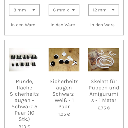
In den Warenkorb
In den Warenkorb
In den Warenkorb
Runde,
Sicherheits
Skelett für
flache
augen
Puppen und
Sicherheits
Schwarz-
Amigurumi
augen -
Weiß - 1
s - 1 Meter
Schwarz 5
Paar
6,75 €
Paar (10
1,05 €
Stk.)
3,10 €