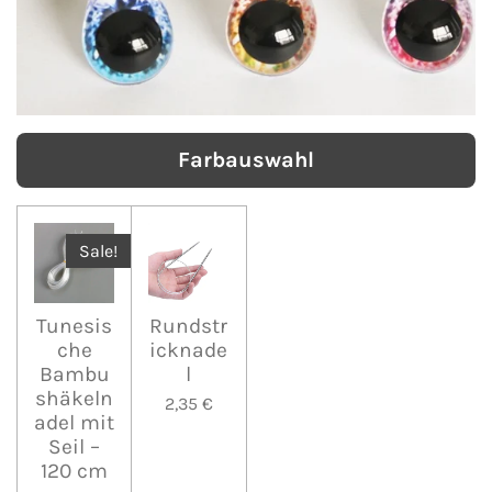
Farbauswahl
Sale!
Tunesis
Rundstr
che
icknade
Bambu
l
shäkeln
2,35 €
adel mit
Seil –
120 cm