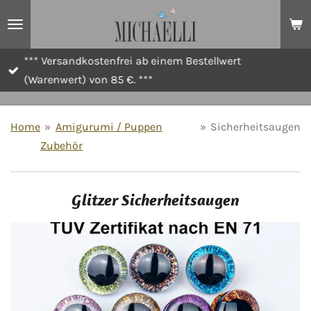
Zum
Hauptinhalt
springen
*** Versandkostenfrei ab einem Bestellwert
(Warenwert) von 85 €. ***
Home
»
Amigurumi / Puppen
»
Sicherheitsaugen
Zubehör
Glitzer Sicherheitsaugen