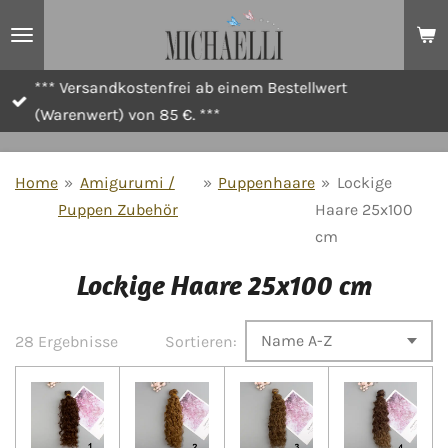
Zum
Hauptinhalt
springen
*** Versandkostenfrei ab einem Bestellwert
(Warenwert) von 85 €. ***
Home
»
Amigurumi /
»
Puppenhaare
»
Lockige
Puppen Zubehör
Haare 25x100
cm
Lockige Haare 25x100 cm
28 Ergebnisse
Sortieren: