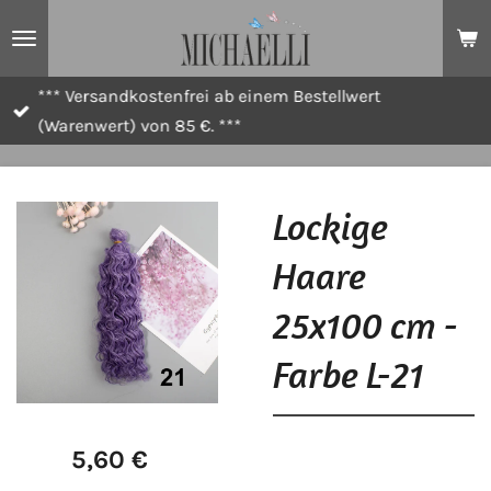
Zum
Hauptinhalt
springen
*** Versandkostenfrei ab einem Bestellwert
(Warenwert) von 85 €. ***
Lockige
Haare
25x100 cm -
Farbe L-21
5,60 €