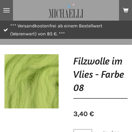
Zum
Hauptinhalt
springen
*** Versandkostenfrei ab einem Bestellwert
(Warenwert) von 85 €. ***
Filzwolle im
Vlies - Farbe
08
3,40 €