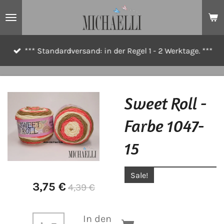
Zum
Hauptinhalt
springen
*** Standardversand: in der Regel 1 - 2 Werktage. ***
Sweet Roll -
Farbe 1047-
15
Sale!
3,75 €
4,39 €
In den