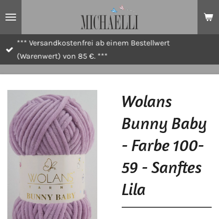
Zum
Hauptinhalt
springen
*** Versandkostenfrei ab einem Bestellwert
(Warenwert) von 85 €. ***
Wolans
Bunny Baby
- Farbe 100-
59 - Sanftes
Lila