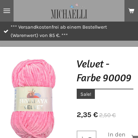
Zum
Hauptinhalt
springen
*** Versandkostenfrei ab einem Bestellwert
(Warenwert) von 85 €. ***
Velvet -
Farbe 90009
Sale!
2,35 €
2,50 €
In den