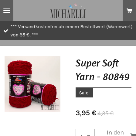
Zum
Hauptinhalt
springen
*** Versandkostenfrei ab einem Bestellwert (Warenwert)
von 85 €. ***
Super Soft
Yarn - 80849
Sale!
3,95 €
4,35 €
In den