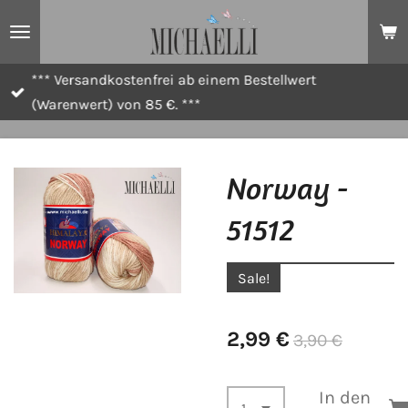
Zum
Hauptinhalt
springen
*** Versandkostenfrei ab einem Bestellwert
(Warenwert) von 85 €. ***
Norway -
51512
Sale!
2,99 €
3,90 €
In den