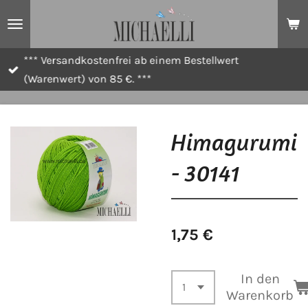
Zum
Hauptinhalt
springen
*** Versandkostenfrei ab einem Bestellwert
(Warenwert) von 85 €. ***
Himagurumi
- 30141
1,75 €
In den
Warenkorb