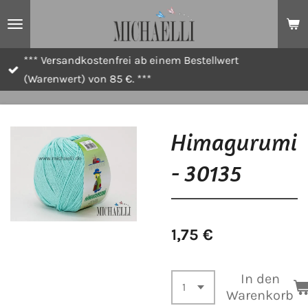
Zum
Hauptinhalt
springen
*** Versandkostenfrei ab einem Bestellwert
(Warenwert) von 85 €. ***
Himagurumi
- 30135
1,75 €
In den
Warenkorb