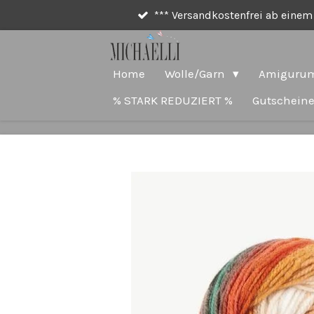
*** Versandkostenfrei ab einem 
Zum
Hauptinhalt
springen
Home
Wolle/Garn
Amigurum
% STARK REDUZIERT %
Gutschein