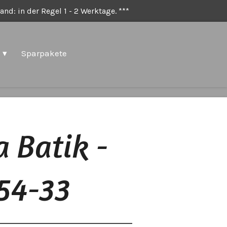
nd: in der Regel 1 - 2 Werktage. ***
Sparpakete
 Batik -
54-33