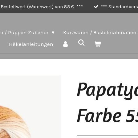
Bestellwert (Warenwert) von 85 €. ***
*** Standardversa
i / Puppen Zubehör
Kurzwaren / Bastelmaterialien
e
Häkelanleitungen
Papatya
Farbe 5