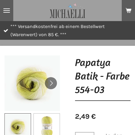
Zum
Hauptinhalt
springen
*** Versandkostenfrei ab einem Bestellwert
(Warenwert) von 85 €. ***
Papatya
Batik - Farbe
554-03
2,49 €