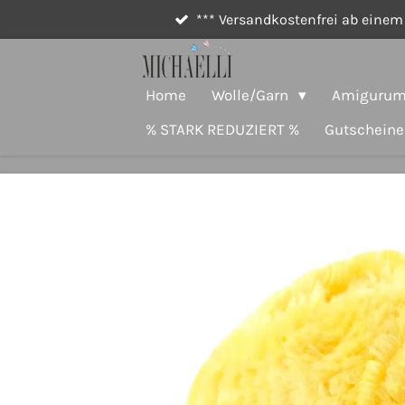
*** Versandkostenfrei ab einem 
Zum
Hauptinhalt
springen
Home
Wolle/Garn
Amigurumi
% STARK REDUZIERT %
Gutscheine