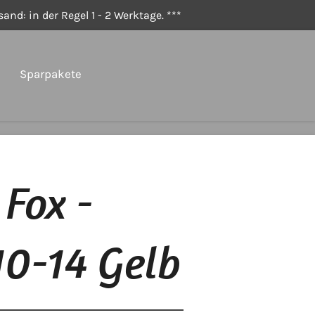
and: in der Regel 1 - 2 Werktage. ***
Sparpakete
Fox -
10-14 Gelb