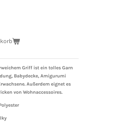
nkorb
eichem Griff ist ein tolles Garn
idung, Babydecke, Amigurumi
Erwachsene. Außerdem eignet es
ricken von Wohnaccessoires.
Polyester
lky