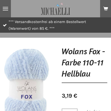
Zum
Hauptinhalt
springen
*** Versandkostenfrei ab einem Bestellwert
(Warenwert) von 85 €. ***
Wolans Fox -
Farbe 110-11
Hellblau
3,19 €