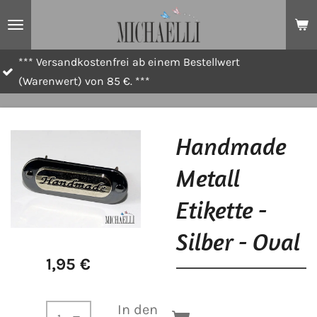
Zum
Hauptinhalt
springen
andkostenfrei ab einem Bestellwert
*** Sta
rt) von 85 €. ***
Handmade
Metall
Etikette -
Silber - Oval
1,95 €
In den