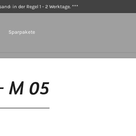
and: in der Regel 1 - 2 Werktage. ***
Sparpakete
- M 05