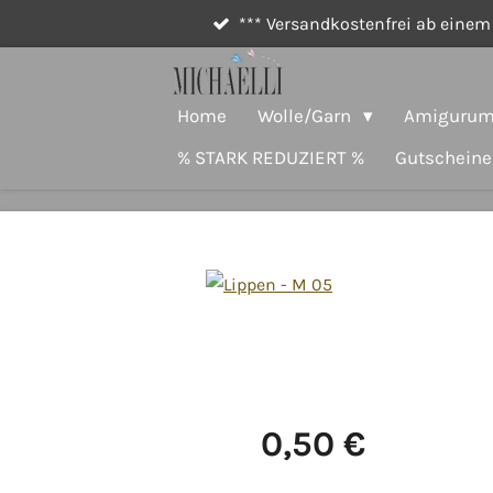
*** Versandkostenfrei ab einem 
Zum
Hauptinhalt
springen
Home
Wolle/Garn
Amigurumi
% STARK REDUZIERT %
Gutscheine
0,50 €