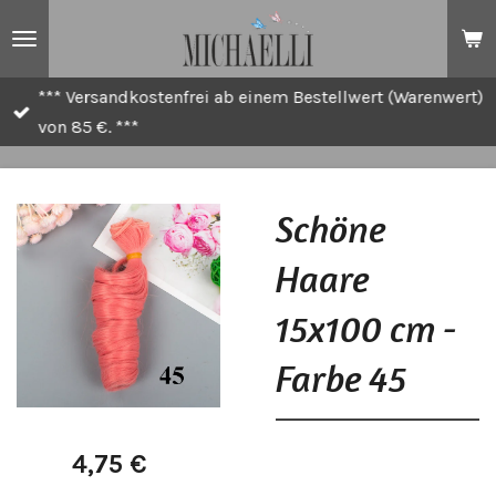
Zum
Hauptinhalt
springen
*** Versandkostenfrei ab einem Bestellwert (Warenwert)
von 85 €. ***
Schöne
Haare
15x100 cm -
Farbe 45
4,75 €