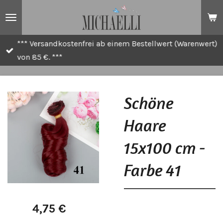
Zum
Hauptinhalt
springen
*** Versandkostenfrei ab einem Bestellwert (Warenwert)
von 85 €. ***
Schöne
Haare
15x100 cm -
Farbe 41
4,75 €