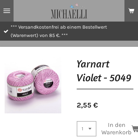
Zum
Hauptinhalt
springen
*** Versandkostenfrei ab einem Bestellwert
(Warenwert) von 85 €. ***
Yarnart
Violet - 5049
2,55 €
In den
Warenkorb