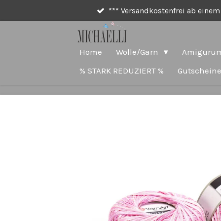
*** Versandkostenfrei ab einem 
Zum
Hauptinhalt
springen
Home
Wolle/Garn
Amigurum
% STARK REDUZIERT %
Gutschein