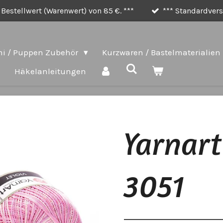
Bestellwert (Warenwert) von 85 €. ***
*** Standardversa
i / Puppen Zubehör
Kurzwaren / Bastelmaterialien
e
Häkelanleitungen
Yarnart
3051