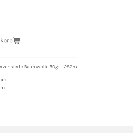
nkorb
erzerisierte Baumwolle 50gr - 282m
 mm
 mm