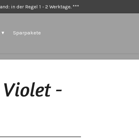
nd: in der Regel 1 - 2 Werktage. ***
Sparpakete
 Violet -