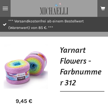
Zum
Hauptinhalt
springen
*** Versandkostenfrei ab einem Bestellwert
(Warenwert) von 85 €. ***
Yarnart
Flowers -
Farbnumme
r 312
9,45 €