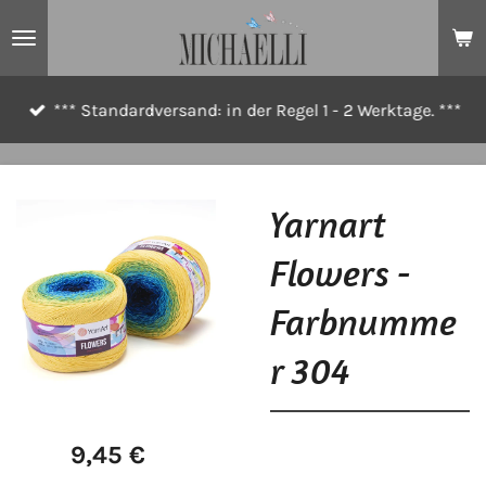
Zum
Hauptinhalt
springen
*** Standardversand: in der Regel 1 - 2 Werktage. ***
Yarnart
Flowers -
Farbnumme
r 304
9,45 €