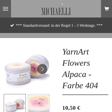
Zum
Hauptinhalt
springen
*** Standardversand: in der Regel 1 - 3 Werktage. ***
YarnArt
Flowers
Alpaca -
Farbe 404
10,50 €