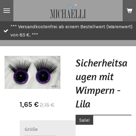
Zum
Hauptinhalt
springen
*** Versandkostenfrei ab einem Bestellwert (Warenwert)
von 85 €. ***
Sicherheitsa
ugen mit
Wimpern -
Lila
1,65 €
2,15 €
Sale!
Größe