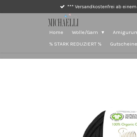
*** Versandkostenfrei ab einem 
Zum
Hauptinhalt
springen
Home
Wolle/Garn
Amigurum
% STARK REDUZIERT %
Gutschein