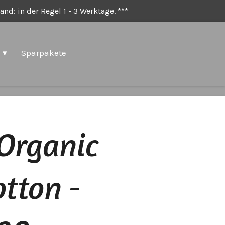
nd: in der Regel 1 - 3 Werktage. ***
Sparpakete
Organic
tton -