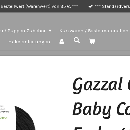
Bestellwert (Warenwert) von 85 €. ***
*** Standardversa
i / Puppen Zubehör
Kurzwaren / Bastelmaterialien
e
Häkelanleitungen
Gazzal 
Baby Co