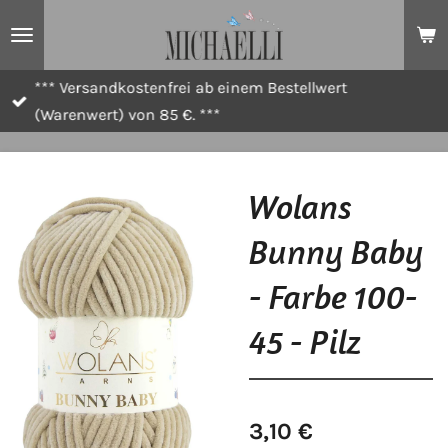
Zum
Hauptinhalt
springen
*** Versandkostenfrei ab einem Bestellwert
(Warenwert) von 85 €. ***
Wolans
Bunny Baby
- Farbe 100-
45 - Pilz
3,10 €