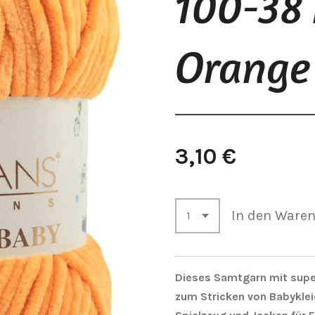
100-38 
Orange
3,10 €
In den Ware
Dieses Samtgarn mit super
zum Stricken von Babykle