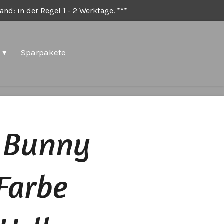
nd: in der Regel 1 - 2 Werktage. ***
Sparpakete
 Bunny
Farbe