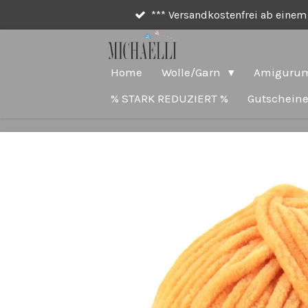
*** Versandkostenfrei ab einem 
Zum
Hauptinhalt
springen
Home
Wolle/Garn
Amigurum
% STARK REDUZIERT %
Gutschein