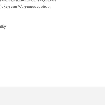
 Erwachsene. Außerdem eignet es
tricken von Wohnaccessoires.
ulky