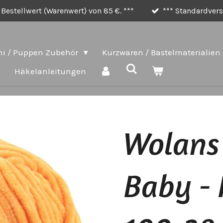
Bestellwert (Warenwert) von 85 €. ***
*** Standardversa
i / Puppen Zubehör
Kurzwaren / Bastelmaterialien
e
Häkelanleitungen
Wolans
Baby - 