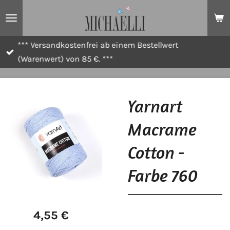
Zum
Hauptinhalt
springen
*** Versandkostenfrei ab einem Bestellwert
(Warenwert) von 85 €. ***
Yarnart
Macrame
Cotton -
Farbe 760
4,55 €