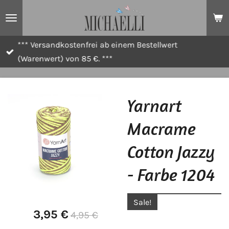
Zum
Hauptinhalt
springen
*** Versandkostenfrei ab einem Bestellwert
(Warenwert) von 85 €. ***
Yarnart
Macrame
Cotton Jazzy
- Farbe 1204
Sale!
3,95 €
4,95 €