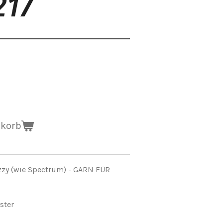
217
nkorb
zzy (wie Spectrum) - GARN FÜR
ster