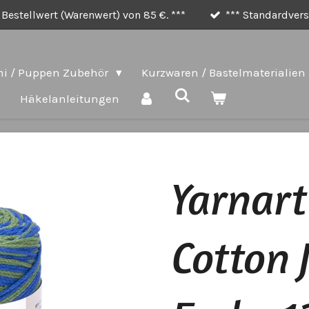
Bestellwert (Warenwert) von 85 €. ***
*** Standardversa
i / Puppen Zubehör
Kurzwaren / Bastelmaterialien
e
Häkelanleitungen
Yarnar
Cotton 