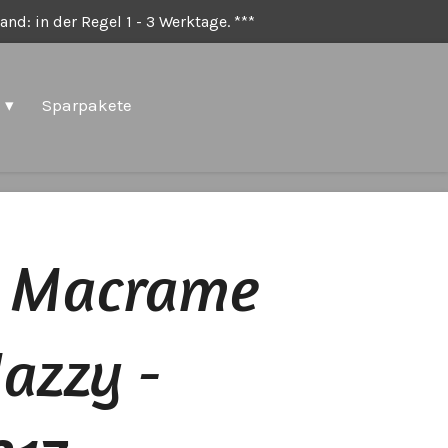
nd: in der Regel 1 - 3 Werktage. ***
Sparpakete
t Macrame
Jazzy -