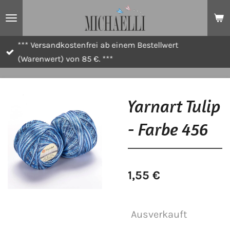
Zum
Hauptinhalt
springen
*** Versandkostenfrei ab einem Bestellwert
(Warenwert) von 85 €. ***
Yarnart Tulip
- Farbe 456
1,55 €
Ausverkauft