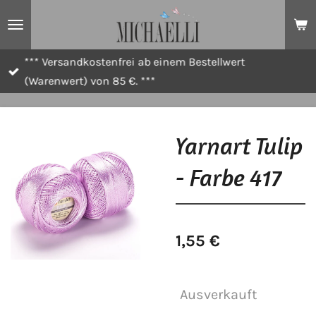
Zum
Hauptinhalt
springen
*** Versandkostenfrei ab einem Bestellwert
(Warenwert) von 85 €. ***
Yarnart Tulip
- Farbe 417
1,55 €
Ausverkauft