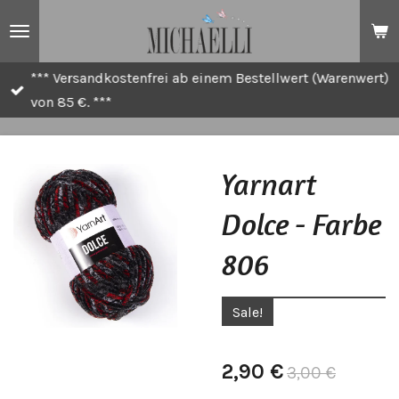
Zum
Hauptinhalt
springen
*** Versandkostenfrei ab einem Bestellwert (Warenwert)
von 85 €. ***
Yarnart
Dolce - Farbe
806
Sale!
2,90 €
3,00 €