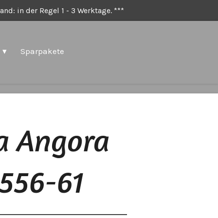
nd: in der Regel 1 - 3 Werktage. ***
Sparpakete
a Angora
 556-61