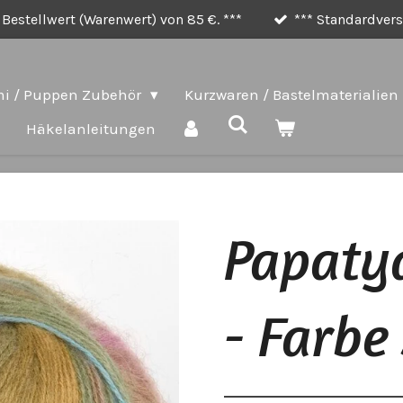
Bestellwert (Warenwert) von 85 €. ***
*** Standardversa
i / Puppen Zubehör
Kurzwaren / Bastelmaterialien
e
Häkelanleitungen
Papaty
- Farbe