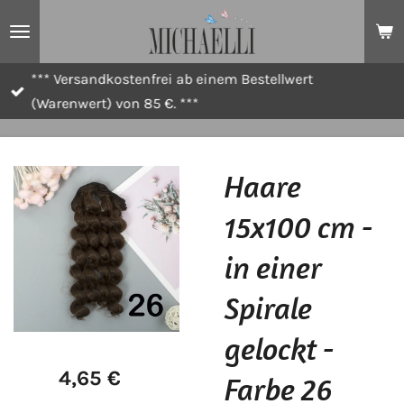
Zum
Hauptinhalt
springen
*** Versandkostenfrei ab einem Bestellwert
(Warenwert) von 85 €. ***
Haare
15x100 cm -
in einer
Spirale
gelockt -
4,65 €
Farbe 26