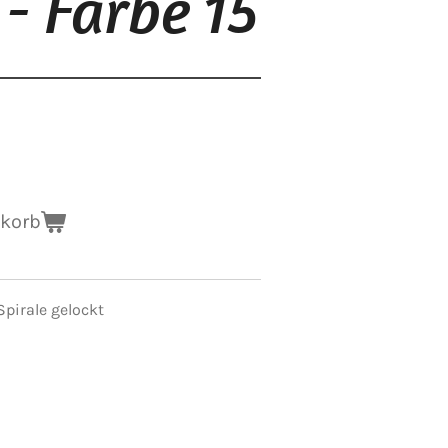
 - Farbe 15
nkorb
Spirale gelockt