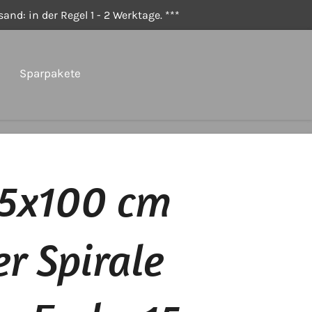
and: in der Regel 1 - 2 Werktage. ***
Sparpakete
15x100 cm
er Spirale