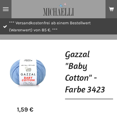
Zum
Hauptinhalt
springen
*** Versandkostenfrei ab einem Bestellwert
(Warenwert) von 85 €. ***
Gazzal
"Baby
Cotton" -
Farbe 3423
1,59 €