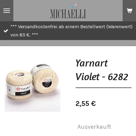
Zum
Hauptinhalt
springen
*** Versandkostenfrei ab einem Bestellwert (Warenwert)
von 85 €. ***
Yarnart
Violet - 6282
2,55 €
Ausverkauft