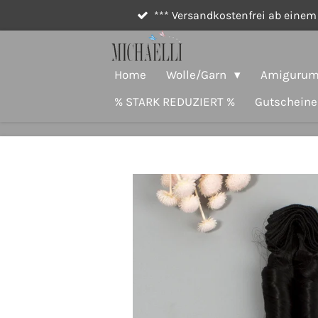
*** Versandkostenfrei ab einem 
Zum
Hauptinhalt
springen
Home
Wolle/Garn
Amigurumi
% STARK REDUZIERT %
Gutscheine