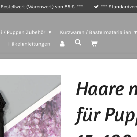
Bestellwert (Warenwert) von 85 €. ***
*** Standardvers
 / Puppen Zubehör
Kurzwaren / Bastelmaterialien
Häkelanleitungen
Haare m
für Pu