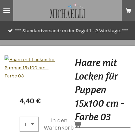
Zum
Hauptinhalt
springen
*** Standardversand: in der Regel 1 - 2 Werktage. ***
Haare mit
Locken für
Puppen
15x100 cm -
4,40 €
Farbe 03
In den
Warenkorb