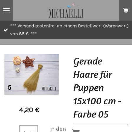
Zum
Hauptinhalt
springen
*** Versandkostenfrei ab einem Bestellwert (Warenwert)
von 85 €. ***
Gerade
Haare für
Puppen
15x100 cm -
4,20 €
Farbe 05
In den