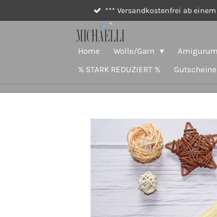
*** Versandkostenfrei ab einem 
Zum
Hauptinhalt
springen
Home
Wolle/Garn
Amigurumi
% STARK REDUZIERT %
Gutscheine