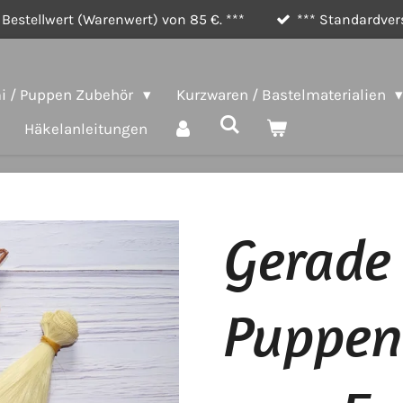
Bestellwert (Warenwert) von 85 €. ***
*** Standardvers
 / Puppen Zubehör
Kurzwaren / Bastelmaterialien
Häkelanleitungen
Gerade 
Puppen