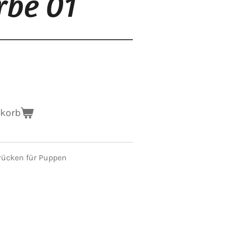
rbe 01
nkorb
rücken für Puppen