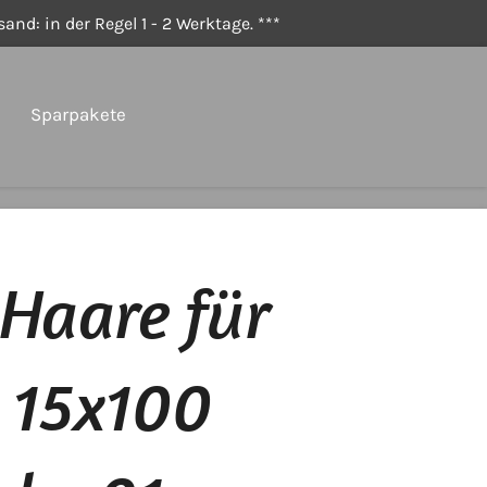
and: in der Regel 1 - 2 Werktage. ***
Sparpakete
Haare für
 15x100