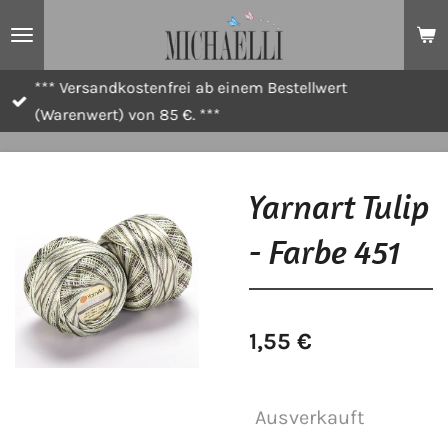
Zum
Hauptinhalt
springen
*** Versandkostenfrei ab einem Bestellwert
(Warenwert) von 85 €. ***
Yarnart Tulip
- Farbe 451
1,55 €
Ausverkauft