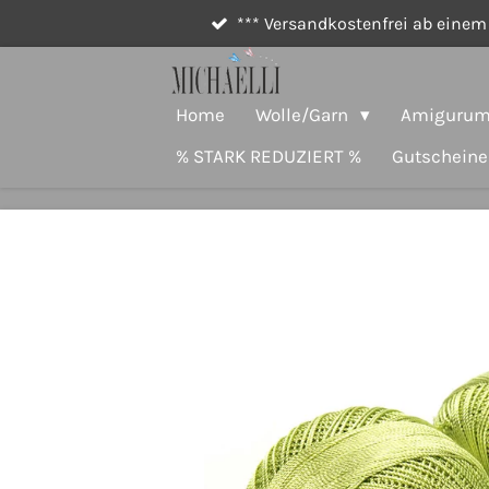
*** Versandkostenfrei ab einem 
Zum
Hauptinhalt
springen
Home
Wolle/Garn
Amigurumi
% STARK REDUZIERT %
Gutscheine