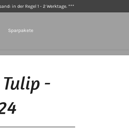
and: in der Regel 1 - 2 Werktage. ***
Sparpakete
 Tulip -
424