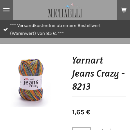
Zum
Hauptinhalt
springen
*** Versandkostenfrei ab einem Bestellwert
(Warenwert) von 85 €. ***
Yarnart
Jeans Crazy -
8213
1,65 €