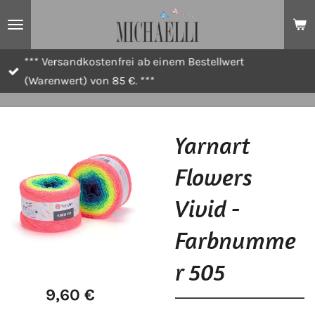
Zum
Hauptinhalt
springen
*** Versandkostenfrei ab einem Bestellwert
(Warenwert) von 85 €. ***
Yarnart
Flowers
Vivid -
Farbnumme
r 505
9,60 €